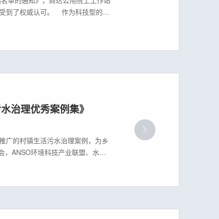
受到了权威认可。 作为科技型的企
动行业技术创新与交流。包括与江南
污水治理优秀案例集》
推广的村镇生活污水治理案例，为乡
会，ANSO环境科技产业联盟、水工
.0生态化治理案例，被入选《全国村