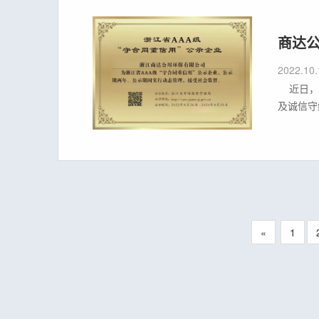
商达公
2022.10.
近日，浙
及诚信守
进全省社
向全
«
1