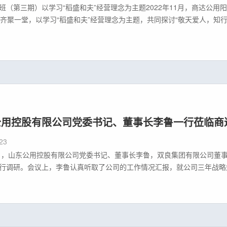
班（第三期）以学习“稻盛和夫”经营理念为主题2022年11月，商达公
人齐聚一堂，以学习“稻盛和夫”经营理念为主题，共同探讨“敬天爱人，知
眼人才的长久发展，将传统儒家文化深植于心，培养公司未来发展中坚力
商”人才，助力实现“美丽乡村，美好生活”愿景。学员分享总经办—张毅
公用控股有限公司党委书记、董事长李鲁一行莅临商
23
2日，山东公用控股有限公司党委书记、董事长李鲁，双良集团有限公司董
行调研。会议上，李鲁认真听取了公司的工作情况汇报，就公司三年战略
公司股东、主要领导班子成员及专家进行了深入的交流，听取了工作意见
念上打开天花板，以战略变革引领转型升级的正确方向，以业务变革提升