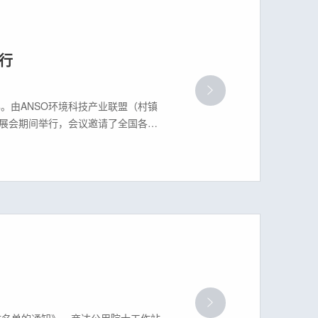
行
举办。由ANSO环境科技产业联盟（村镇
在展会期间举行，会议邀请了全国各主
领军企业的代表参加。会议信息会议
站名单的通知》，商达公用院士工作站