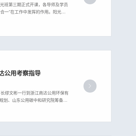
用阳光班第三期正式开课，各导师及学员
行合一”在工作中发挥的作用。阳光班
量，使之成为智商、情商、才商、慧
达公用考察指导
事长缪文彬一行到浙江商达公用环保有
规划、山东公用碳中和研究院筹备等
和建议。李鲁要求，公司需要以文化
产业价值创造