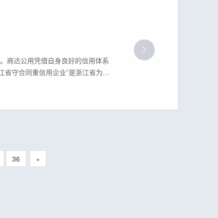
单。商达公用凭借自身良好的信用体系
浙江省守合同重信用企业”是浙江省为推
示条件的企业，将其合同信用等信息
36
»