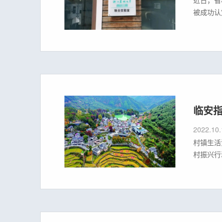
被成功认
业，商达
大学联合
临安指
2022.10.
村镇生活
村振兴行
业市场平
镇污水治