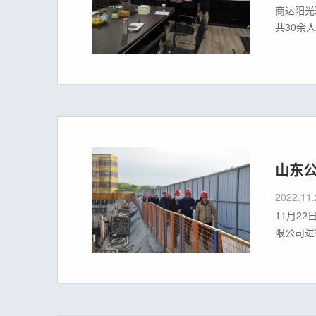
商达阳光
共30余
总目标着
商的“四
山东
2022.11.
11月2
限公司进
议案，与
变革在理