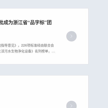
批成为浙江省“品字标”团
的指导意见》，226项标准经由联合会
农村生活污水生物净化设备》名列榜单，自
牌、先进标准、市场认证、国际认同”为