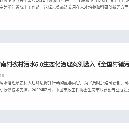
定为浙江省院士工作站，这标志着商达公用在人才培养和科研创新等方面
公用自成立以来，始终积极通过多渠道多方位引入高层次的人才，从而推
成立伦世仪院士工作站，与浙江农
南村农村污水5.0生态化治理案例选入《全国村镇
18
污水治理是农村人居环境提升行动的重要内容。为了及时总结可复制、可
动提供技术支撑，2022年7月，中国市政工程协会生态市政建设专业委员
台启动“全国村镇污水治理优秀案例征集”征集活动。临安指南村农村污水5
理优秀案例集》中。