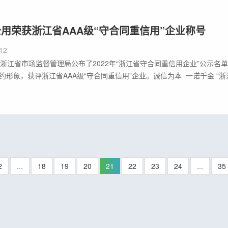
用荣获浙江省AAA级“守合同重信用”企业称号
12
江省市场监督管理局公布了2022年“浙江省守合同重信用企业”公示名
约形象，获评浙江省AAA级“守合同重信用”企业。诚信为本 一诺千金 “
会信用体系建设，引导企业建立科学规范的合同信用管理制度而对符合公
2
...
18
19
20
21
22
23
24
...
35