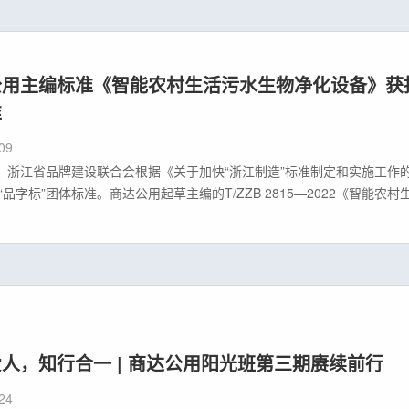
公用主编标准《智能农村生活污水生物净化设备》获
准
09
日，浙江省品牌建设联合会根据《关于加快“浙江制造”标准制定和实施工作
“品字标”团体标准。商达公用起草主编的T/ZZB 2815—2022《智能
年12月31日起实施。自2013年起，浙江省就在全国率先构建了以“区域品
牌建设制度体系，打造“浙江制造”区域公共品牌
人，知行合一 | 商达公用阳光班第三期赓续前行
24