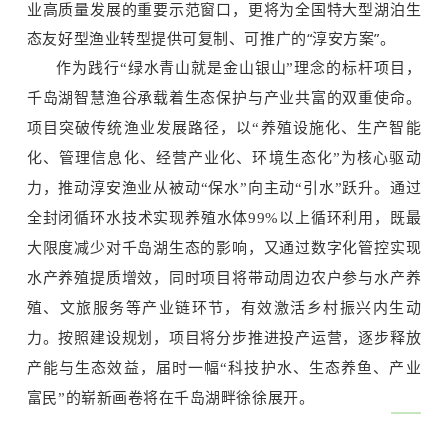
业高质量发展的重要示范窗口，更将为全国特大型湖泊生
态友好型渔业转型提供可复制、可推广的“淳安方案”。
作为践行
“绿水青山就是金山银山”理念的标杆项目，
千岛湖智慧渔谷承载着生态保护与产业共富的双重使命。
项目突破传统渔业发展路径，以“养殖设施化、生产智能
化、管理信息化、经营产业化、环境生态化”为核心驱动
力，推动淳安渔业从被动“保水”向主动“引水”跃升。通过
全封闭循环水技术实现养殖水体99%以上循环利用，既最
大限度减少对千岛湖生态的影响，又通过数字化管控实现
水产养殖提质增效，同时项目将带动周边农户参与水产养
殖、文旅服务等产业链环节，有效激活乡村振兴内生动
力。按照建设规划，项目将分步推进投产运营，逐步释放
产能与生态效益，届时一幅“科技护水、生态养鱼、产业
富民”的崭新画卷将在千岛湖畔徐徐展开。