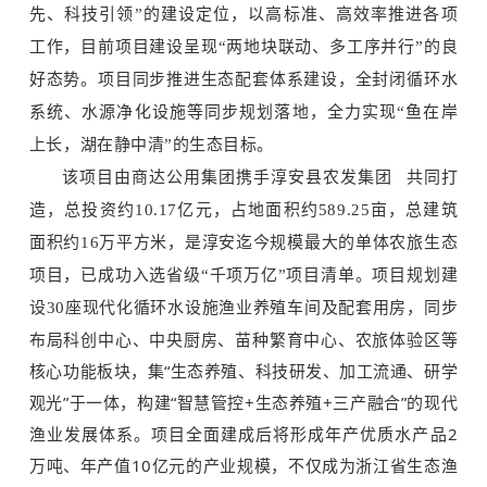
先、科技引领”的建设定位，以高标准、高效率推进各项
工作，目前项目建设呈现“两地块联动、多工序并行”的良
好态势。项目同步推进生态配套体系建设，全封闭循环水
系统、水源净化设施等同步规划落地，全力实现“鱼在岸
上长，湖在静中清”的生态目标。
该项目由商达公用集团携手
淳安县农发集团
共同打
造，总投资约10.17亿元，占地面积约589.25亩，总建筑
面积约16万平方米，是淳安迄今规模最大的单体农旅生态
项目，已成功入选省级“千项万亿”项目清单。项目规划建
环水设施渔业养殖车间及配套用房，同步
设30座现代化循
布局科创中心、中央厨房、苗种繁育中心、农旅体验区等
核心功能板块，集“生态养殖、科技研发、加工流通、研学
观光”于一体，构建“智慧管控+生态养殖+三产融合”的现代
渔业发展体系。项目全面建成后将形成年产优质水产品2
万吨、年产值10亿元的产业规模，不仅成为浙江省生态渔